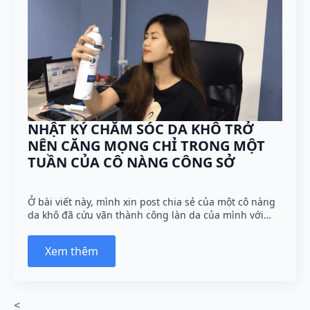
NHẬT KÝ CHĂM SÓC DA KHÔ TRỞ
NÊN CĂNG MỌNG CHỈ TRONG MỘT
TUẦN CỦA CÔ NÀNG CÔNG SỞ
Ở bài viết này, mình xin post chia sẻ của một cô nàng
da khô đã cứu vãn thành công làn da của mình với…
Xem thêm
<