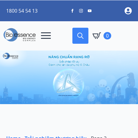
1800 54 54 13
0
Search
for: