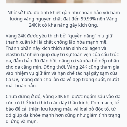
Nhờ sở hữu độ tinh khiết gần như hoàn hảo với hàm
lượng vàng nguyên chất đạt đến 99.99% nên Vàng
24K ít có khả năng gây kích ứng.
Vàng 24K được yêu thích bởi “quyền năng” níu giữ
thanh xuân khi là chất chống lão hóa mạnh mẽ.
Thành phần này kích thích sản sinh collagen và
elastin tự nhiên giúp duy trì sự toàn vẹn của cấu trúc
da, đảm bảo độ đàn hồi, nâng cơ và xóa bỏ nếp nhăn
cho da căng mịn. Đồng thời, Vàng 24K cũng tham gia
vào nhiệm vụ giữ ẩm và hạn chế tác hại gây sạm của
tia UV, mang đến cho làn da vẻ đẹp trong suốt, mướt
mát hoàn hảo.
Chưa dừng ở đó, Vàng 24K khi được ngấm sâu vào da
còn có thể kích thích các dây thần kinh, tĩnh mạch, tế
bào để cải thiện lưu lượng máu và loại bỏ độc tố, từ
đó giúp da khỏe mạnh hơn cũng như giảm tình trạng
dị ứng và mụn.