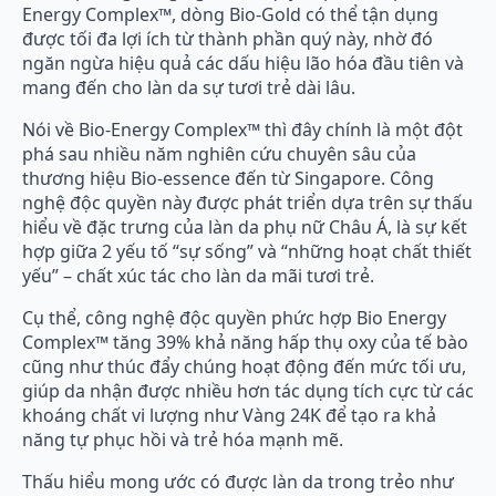
Energy Complex™, dòng Bio-Gold có thể tận dụng
được tối đa lợi ích từ thành phần quý này, nhờ đó
ngăn ngừa hiệu quả các dấu hiệu lão hóa đầu tiên và
mang đến cho làn da sự tươi trẻ dài lâu.
Nói về Bio-Energy Complex™ thì đây chính là một đột
phá sau nhiều năm nghiên cứu chuyên sâu của
thương hiệu Bio-essence đến từ Singapore. Công
nghệ độc quyền này được phát triển dựa trên sự thấu
hiểu về đặc trưng của làn da phụ nữ Châu Á, là sự kết
hợp giữa 2 yếu tố “sự sống” và “những hoạt chất thiết
yếu” – chất xúc tác cho làn da mãi tươi trẻ.
Cụ thể, công nghệ độc quyền phức hợp Bio Energy
Complex™ tăng 39% khả năng hấp thụ oxy của tế bào
cũng như thúc đẩy chúng hoạt động đến mức tối ưu,
giúp da nhận được nhiều hơn tác dụng tích cực từ các
khoáng chất vi lượng như Vàng 24K để tạo ra khả
năng tự phục hồi và trẻ hóa mạnh mẽ.
Thấu hiểu mong ước có được làn da trong trẻo như