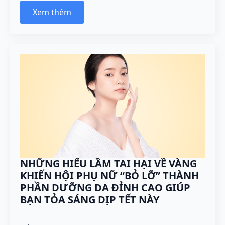
Xem thêm
NHỮNG HIỂU LẦM TAI HẠI VỀ VÀNG
KHIẾN HỘI PHỤ NỮ “BỎ LỠ” THÀNH
PHẦN DƯỠNG DA ĐỈNH CAO GIÚP
BẠN TỎA SÁNG DỊP TẾT NÀY