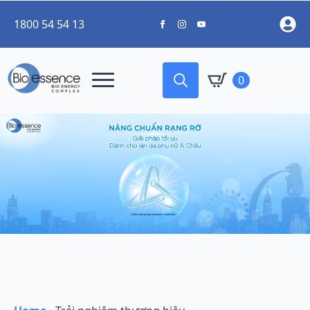
1800 54 54 13
0
Search
for: