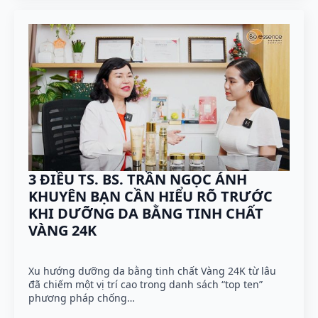
3 ĐIỀU TS. BS. TRẦN NGỌC ÁNH
KHUYÊN BẠN CẦN HIỂU RÕ TRƯỚC
KHI DƯỠNG DA BẰNG TINH CHẤT
VÀNG 24K
Xu hướng dưỡng da bằng tinh chất Vàng 24K từ lâu
đã chiếm một vị trí cao trong danh sách “top ten”
phương pháp chống…