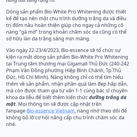
nàng tỏa sáng rạng rỡ.
Dòng sản phẩm Bio-White Pro Whitening được thiết
kế để tạo nên một chu trình dưỡng trắng da và điều
trị đốm nâu hoàn thiện giúp cho ngay cả những cô
nàng “gà mờ” trong khoản chăm sóc da cũng có thể
sở hữu làn da trắng sáng mịn màng.
Vào ngày 22-23/4/2023, Bio-essence sẽ tổ chức sự
kiện ra mắt dòng sản phẩm Bio-White Pro Whitening
tại Trung tâm thương mại Gigamall Thủ Đức (240-242
Phạm Văn Đồng phường Hiệp Bình Chánh, Tp.Thủ
Đức, Hồ Chí Minh). Nàng không chỉ có thể tìm hiểu
thêm về sản phẩm, nhận phần quà làm đẹp hấp dẫn,
mà còn được tham gia tư vấn 1-1 cùng bác sĩ chuyên
khoa da liễu để biết thêm kiến thức
dưỡng trắng da
mặt
. Mọi thông tin sẽ được cập nhật trên
fanpage
Bio-essence Vietnam
, nàng nhớ theo dõi để
không bỏ lỡ cơ hội nâng cấp chu trình chăm sóc da
nhé.