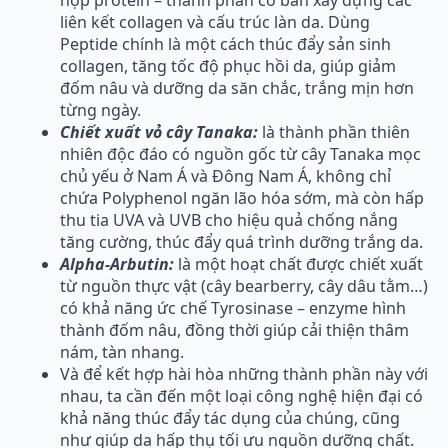
liên kết collagen và cấu trúc làn da. Dùng
Peptide chính là một cách thúc đẩy sản sinh
collagen, tăng tốc độ phục hồi da, giúp giảm
đốm nâu và dưỡng da săn chắc, trắng mịn hơn
từng ngày.
Chiết xuất vỏ cây Tanaka:
là thành phần thiên
nhiên độc đáo có nguồn gốc từ cây Tanaka mọc
chủ yếu ở Nam Á và Đông Nam Á, không chỉ
chứa Polyphenol ngăn lão hóa sớm, mà còn hấp
thu tia UVA và UVB cho hiệu quả chống nắng
tăng cường, thúc đẩy quá trình dưỡng trắng da.
Alpha-Arbutin:
là một hoạt chất được chiết xuất
từ nguồn thực vật (cây bearberry, cây dâu tằm…)
có khả năng ức chế Tyrosinase – enzyme hình
thành đốm nâu, đồng thời giúp cải thiện thâm
nám, tàn nhang.
Và để kết hợp hài hòa những thành phần này với
nhau, ta cần đến một loại công nghệ hiện đại có
khả năng thúc đẩy tác dụng của chúng, cũng
như giúp da hấp thụ tối ưu nguồn dưỡng chất.