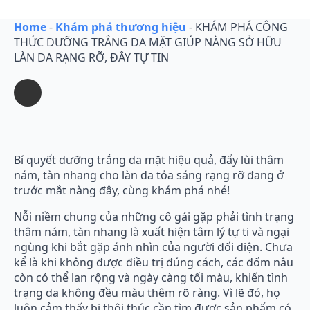
Home
-
Khám phá thương hiệu
-
KHÁM PHÁ CÔNG
THỨC DƯỠNG TRẮNG DA MẶT GIÚP NÀNG SỞ HỮU
LÀN DA RẠNG RỠ, ĐẦY TỰ TIN
Bí quyết dưỡng trắng da mặt hiệu quả, đẩy lùi thâm
nám, tàn nhang cho làn da tỏa sáng rạng rỡ đang ở
trước mắt nàng đây, cùng khám phá nhé!
Nỗi niềm chung của những cô gái gặp phải tình trạng
thâm nám, tàn nhang là xuất hiện tâm lý tự ti và ngại
ngùng khi bắt gặp ánh nhìn của người đối diện. Chưa
kể là khi không được điều trị đúng cách, các đốm nâu
còn có thể lan rộng và ngày càng tối màu, khiến tình
trạng da không đều màu thêm rõ ràng. Vì lẽ đó, họ
luôn cảm thấy bị thôi thúc cần tìm được sản phẩm có