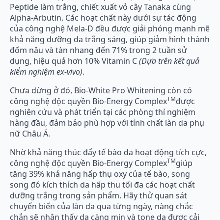
Peptide làm trắng, chiết xuất vỏ cây Tanaka cùng
Alpha-Arbutin. Các hoạt chất này dưới sự tác động
của công nghệ Mela-D đều được giải phóng mạnh mẽ
khả năng dưỡng da trắng sáng, giúp giảm hình thành
đốm nâu và tàn nhang đến 71% trong 2 tuần sử
dụng, hiệu quả hơn 10% Vitamin C
(Dựa trên kết quả
kiểm nghiệm ex-vivo)
.
Chưa dừng ở đó, Bio-White Pro Whitening còn có
TM
công nghệ độc quyền Bio-Energy Complex
được
nghiên cứu và phát triển tại các phòng thí nghiệm
hàng đầu, đảm bảo phù hợp với tính chất làn da phụ
nữ Châu Á.
Nhờ khả năng thúc đẩy tế bào da hoạt động tích cực,
TM
công nghệ độc quyền Bio-Energy Complex
giúp
tăng 39% khả năng hấp thụ oxy của tế bào, song
song đó kích thích da hấp thu tối đa các hoạt chất
dưỡng trắng trong sản phẩm. Hãy thử quan sát
chuyển biến của làn da qua từng ngày, nàng chắc
chắn sẽ nhận thấy da căng mịn và tone da được cải