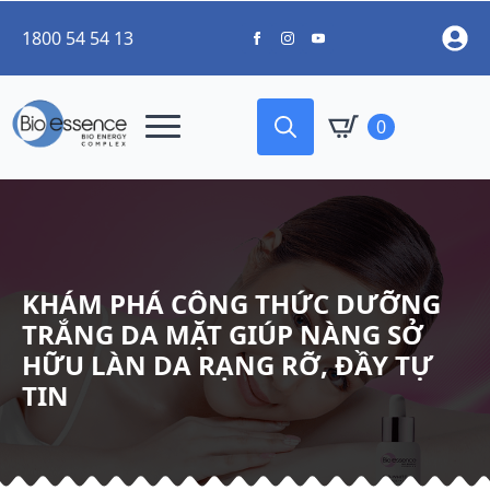
1800 54 54 13
0
Search
for:
KHÁM PHÁ CÔNG THỨC DƯỠNG
TRẮNG DA MẶT GIÚP NÀNG SỞ
HỮU LÀN DA RẠNG RỠ, ĐẦY TỰ
TIN